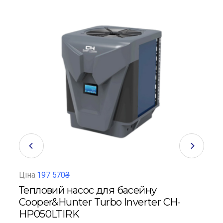
Ціна
197 570₴
Ціна
Тепловий насос для басейну
Теп
Cooper&Hunter Turbo Inverter CH-
Coo
HP050LTIRK
HP1