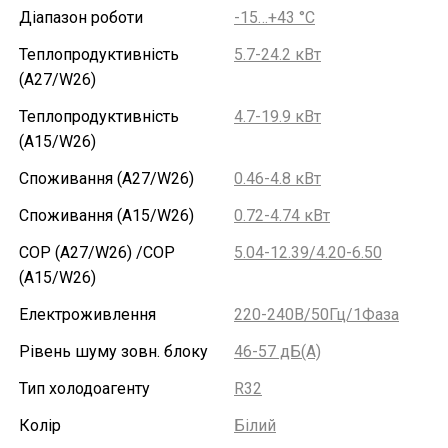
Діапазон роботи
-15…+43 °С
Теплопродуктивність
5.7-24.2 кВт
(A27/W26)
Теплопродуктивність
4.7-19.9 кВт
(A15/W26)
Споживання (A27/W26)
0.46-4.8 кВт
Споживання (A15/W26)
0.72-4.74 кВт
COP (A27/W26) /COP
5.04-12.39/4.20-6.50
(A15/W26)
Електроживлення
220-240В/50Гц/1Фаза
Рівень шуму зовн. блоку
46-57 дБ(А)
Тип холодоагенту
R32
Колір
Білий