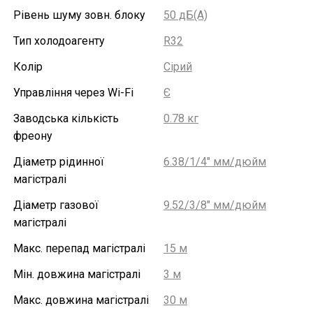
Рівень шуму зовн. блоку
50 дБ(А)
Тип холодоагенту
R32
Колір
Сірий
Управління через Wi-Fi
Є
Заводська кількість
0.78 кг
фреону
Діаметр рідинної
6.38/1/4" мм/дюйм
магістралі
Діаметр газової
9.52/3/8" мм/дюйм
магістралі
Макс. перепад магістралі
15 м
Мін. довжина магістралі
3 м
Макс. довжина магістралі
30 м