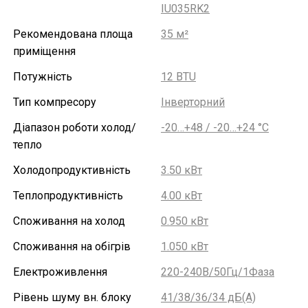
IU035RK2
Рекомендована площа
35 м²
приміщення
Потужність
12 BTU
Тип компресору
Інверторний
Діапазон роботи холод/
-20…+48 / -20…+24 °С
тепло
Холодопродуктивність
3.50 кВт
Теплопродуктивність
4.00 кВт
Споживання на холод
0.950 кВт
Споживання на обігрів
1.050 кВт
Електроживлення
220-240В/50Гц/1Фаза
Рівень шуму вн. блоку
41/38/36/34 дБ(А)