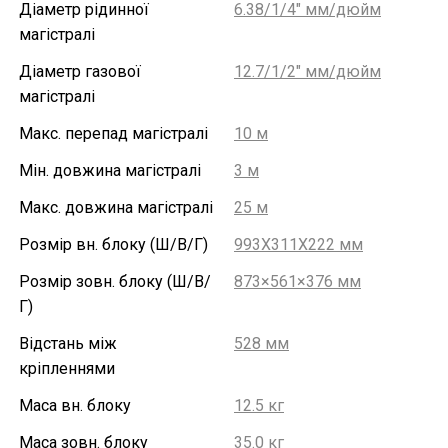
Діаметр рідинної
6.38/1/4" мм/дюйм
магістралі
Діаметр газової
12.7/1/2″ мм/дюйм
магістралі
Макс. перепад магістралі
10 м
Мін. довжина магістралі
3 м
Макс. довжина магістралі
25 м
Розмір вн. блоку (Ш/В/Г)
993X311X222 мм
Розмір зовн. блоку (Ш/В/
873×561×376 мм
Г)
Відстань між
528 мм
кріпленнями
Маса вн. блоку
12.5 кг
Маса зовн. блоку
35.0 кг