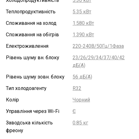
Холодопродуктивність
5.30 кВт
Теплопродуктивність
5.35 кВт
Споживання на холод
1.580 кВт
Споживання на обігрів
1.390 кВт
Електроживлення
220-240В/50Гц/1Фаза
Рівень шуму вн. блоку
23/26/29/34/37/40/42
дБ(А)
Рівень шуму зовн. блоку
56 дБ(А)
Тип холодоагенту
R32
Колір
Чорний
Управління через Wi-Fi
Є
Заводська кількість
0.85 кг
фреону