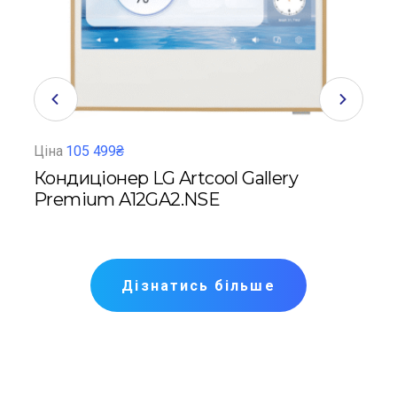
Ціна
105 499₴
Ціна
cial
Кондиціонер LG Artcool Gallery
Кон
Premium A12GA2.NSE
Дізнатись більше