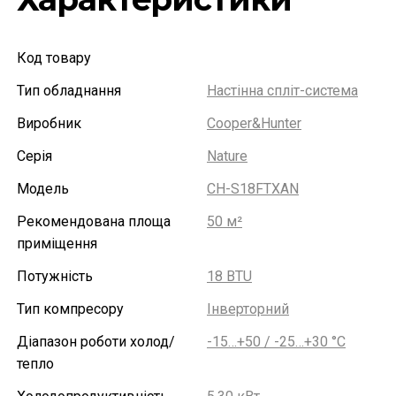
Код товару
Тип обладнання
Настінна спліт-система
Виробник
Cooper&Hunter
Серія
Nature
Модель
CH-S18FTXAN
Рекомендована площа
50 м²
приміщення
Потужність
18 BTU
Тип компресору
Інверторний
Діапазон роботи холод/
-15…+50 / -25…+30 °С
тепло