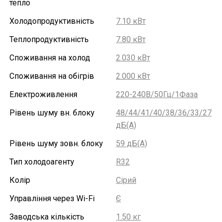
тепло
Холодопродуктивність
7.10 кВт
Теплопродуктивність
7.80 кВт
Споживання на холод
2.030 кВт
Споживання на обігрів
2.000 кВт
Електроживлення
220-240В/50Гц/1Фаза
Рівень шуму вн. блоку
48/44/41/40/38/36/33/27
дБ(А)
Рівень шуму зовн. блоку
59 дБ(А)
Тип холодоагенту
R32
Колір
Сірий
Управління через Wi-Fi
Є
Заводська кількість
1.50 кг