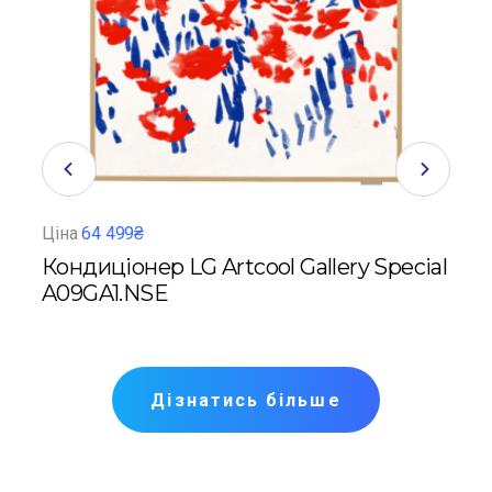
Ціна
64 499₴
Ціна
c
Кондиціонер LG Artcool Gallery Special
Кон
G
A09GA1.NSE
Дізнатись більше