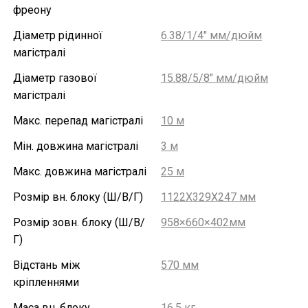
фреону
Діаметр рідинної
6.38/1/4" мм/дюйм
магістралі
Діаметр газової
15.88/5/8″ мм/дюйм
магістралі
Макс. перепад магістралі
10 м
Мін. довжина магістралі
3 м
Макс. довжина магістралі
25 м
Розмір вн. блоку (Ш/В/Г)
1122X329X247 мм
Розмір зовн. блоку (Ш/В/
958×660×402мм
Г)
Відстань між
570 мм
кріпленнями
Маса вн. блоку
16.5 кг