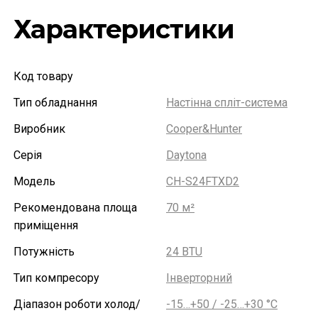
Характеристики
Код товару
Тип обладнання
Настінна спліт-система
Виробник
Cooper&Hunter
Серія
Daytona
Модель
CH-S24FTXD2
Рекомендована площа
70 м²
приміщення
Потужність
24 BTU
Тип компресору
Інверторний
Діапазон роботи холод/
-15…+50 / -25…+30 °С