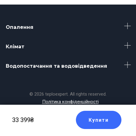
Опалення
Клімат
Водопостачання та водовідведення
© 2026 teploexpert. All rights reserved.
Політика конфіденційності
Made with
by
Koala
33 399₴
Купити
Masters