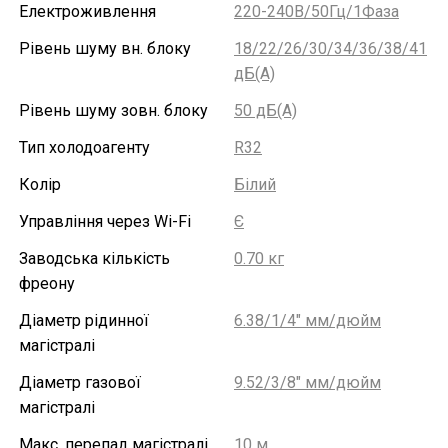
Електроживлення
220-240В/50Гц/1Фаза
Рівень шуму вн. блоку
18/22/26/30/34/36/38/41
дБ(А)
Рівень шуму зовн. блоку
50 дБ(А)
Тип холодоагенту
R32
Колір
Білий
Управління через Wi-Fi
Є
Заводська кількість
0.70 кг
фреону
Діаметр рідинної
6.38/1/4" мм/дюйм
магістралі
Діаметр газової
9.52/3/8" мм/дюйм
магістралі
Макс. перепад магістралі
10 м