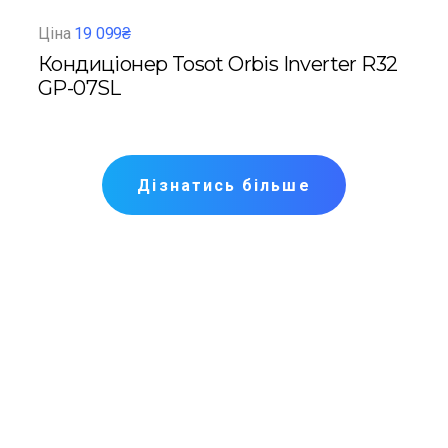
Ціна
19 099₴
Ціна
Кондиціонер Tosot Orbis Inverter R32
Кон
GP-07SL
A12
Дізнатись більше