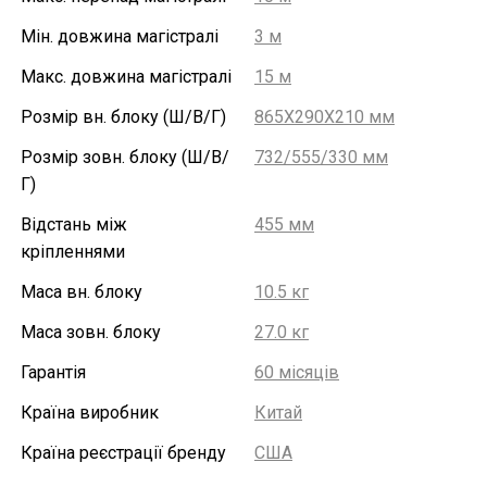
Мін. довжина магістралі
3 м
Макс. довжина магістралі
15 м
Розмір вн. блоку (Ш/В/Г)
865X290X210 мм
Розмір зовн. блоку (Ш/В/
732/555/330 мм
Г)
Відстань між
455 мм
кріпленнями
Маса вн. блоку
10.5 кг
Маса зовн. блоку
27.0 кг
Гарантія
60 місяців
Країна виробник
Китай
Країна реєстрації бренду
США