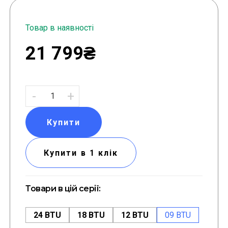
Товар в наявності
21 799₴
-
+
Купити
Купити в 1 клік
Товари в цій серії:
24 BTU
18 BTU
12 BTU
09 BTU