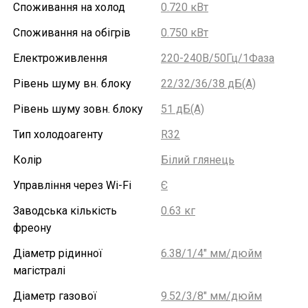
Споживання на холод
0.720 кВт
Споживання на обігрів
0.750 кВт
Електроживлення
220-240В/50Гц/1Фаза
Рівень шуму вн. блоку
22/32/36/38 дБ(А)
Рівень шуму зовн. блоку
51 дБ(А)
Тип холодоагенту
R32
Колір
Білий глянець
Управління через Wi-Fi
Є
Заводська кількість
0.63 кг
фреону
Діаметр рідинної
6.38/1/4" мм/дюйм
магістралі
Діаметр газової
9.52/3/8" мм/дюйм