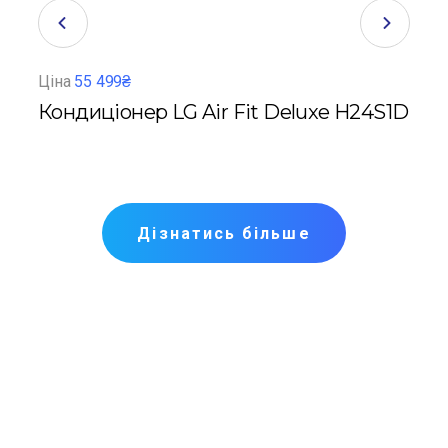
Ціна
55 499₴
Ціна
Кондиціонер LG Air Fit Deluxe H24S1D
Кон
Pre
Дізнатись більше