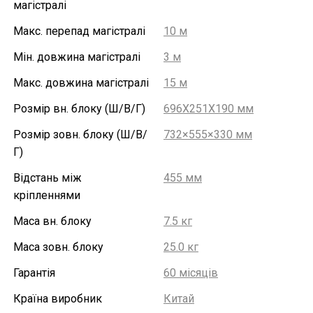
магістралі
Макс. перепад магістралі
10 м
Мін. довжина магістралі
3 м
Макс. довжина магістралі
15 м
Розмір вн. блоку (Ш/В/Г)
696X251X190 мм
Розмір зовн. блоку (Ш/В/
732×555×330 мм
Г)
Відстань між
455 мм
кріпленнями
Маса вн. блоку
7.5 кг
Маса зовн. блоку
25.0 кг
Гарантія
60 місяців
Країна виробник
Китай