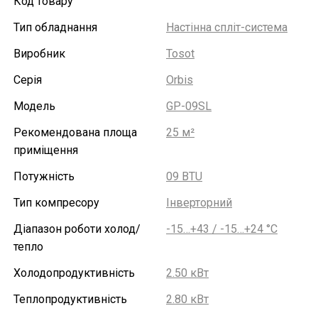
Код товару
Тип обладнання
Настінна спліт-система
Виробник
Tosot
Серія
Orbis
Модель
GP-09SL
Рекомендована площа
25 м²
приміщення
Потужність
09 BTU
Тип компресору
Інверторний
Діапазон роботи холод/
-15…+43 / -15…+24 °С
тепло
Холодопродуктивність
2.50 кВт
Теплопродуктивність
2.80 кВт