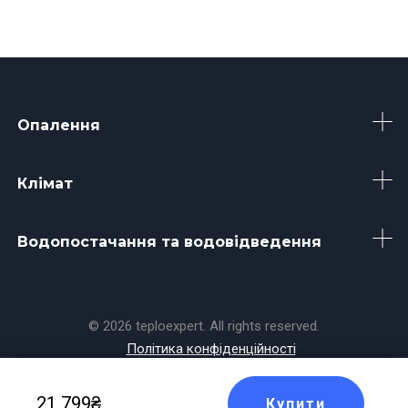
Опалення
Клімат
Водопостачання та водовідведення
© 2026 teploexpert. All rights reserved.
Політика конфіденційності
Made with
by
Koala
21 799₴
Купити
Masters