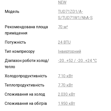
NEW
Модель
TUD71ZD1/A-
S/TUD71W1/NhA-S
Рекомендована площа
70 м²
приміщення
Потужність
24 BTU
Тип компресору
Інверторний
Діапазон роботи холод/
-20…+52 / -20…+24 °С
тепло
Холодопродуктивність
7.10 кВт
Теплопродуктивність
7.70 кВт
Споживання на холод
2.030 кВт
Споживання на обігрів
1.950 кВт