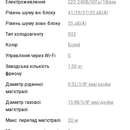
Електроживлення
220-240В/50Гц/1Фаза
Рівень шуму вн. блоку
41/39/37/35 дБ(А)
Рівень шуму зовн. блоку
55 дБ(А)
Тип холодоагенту
R32
Колір
Білий
Управління через Wi-Fi
Є
Заводська кількість
1.50 кг
фреону
Діаметр рідинної
9.52/3/8" мм/дюйм
магістралі
Діаметр газової
15.88/5/8″ мм/дюйм
магістралі
Макс. перепад магістралі
20 м