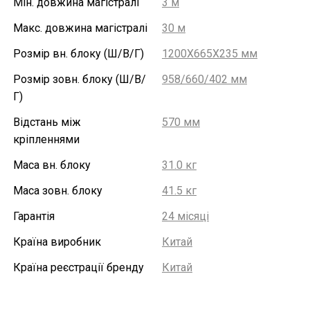
Мін. довжина магістралі
3 м
Макс. довжина магістралі
30 м
Розмір вн. блоку (Ш/В/Г)
1200X665X235 мм
Розмір зовн. блоку (Ш/В/
958/660/402 мм
Г)
Відстань між
570 мм
кріпленнями
Маса вн. блоку
31.0 кг
Маса зовн. блоку
41.5 кг
Гарантія
24 місяці
Країна виробник
Китай
Країна реєстрації бренду
Китай