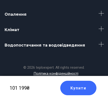
Опалення
Клімат
Водопостачання та водовідведення
© 2026 teploexpert. All rights reserved.
Політика конфіденційності
Made with
by
Koala
101 199₴
Купити
Masters